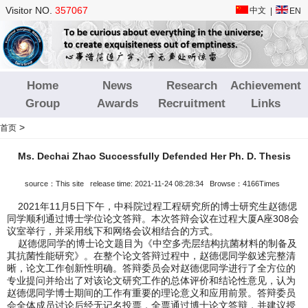
Visitor NO.
357067
中文
|
EN
Home
News
Research
Achievement
Group
Awards
Recruitment
Links
>
首页
Ms. Dechai Zhao Successfully Defended Her Ph. D. Thesis
source：This site release time: 2021-11-24 08:28:34 Browse：4166Times
2021年11月5日下午，中科院过程工程研究所的博士研究生赵德偲
同学顺利通过博士学位论文答辩。本次答辩会议在过程大厦A座308会
议室举行，并采用线下和网络会议相结合的方式。
赵德偲同学的博士论文题目为《中空多壳层结构抗菌材料的制备及
其抗菌性能研究》。在整个论文答辩过程中，赵德偲同学叙述完整清
晰，论文工作创新性明确。答辩委员会对赵德偲同学进行了全方位的
专业提问并给出了对该论文研究工作的总体评价和结论性意见，认为
赵德偲同学博士期间的工作有重要的理论意义和应用前景。答辩委员
会全体成员讨论后经无记名投票，全票通过博士论文答辩，并建议授