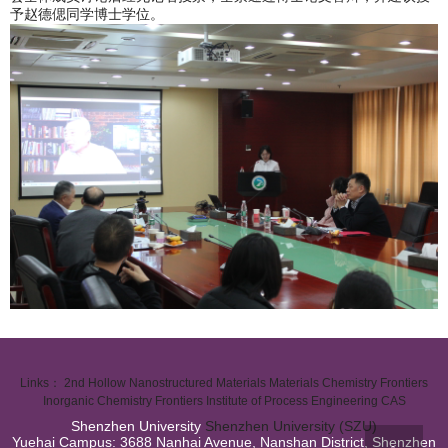
予赵德偲同学博士学位。
Links：
2nd Hollow Nanostructured Materials
Materials Chemistry Frontiers
Inorganic Chemistry Frontiers
Institute of Process Engineering CAS
Shenzhen University
Shenzhen University (SZU)
Yuehai Campus: 3688 Nanhai Avenue, Nanshan District, Shenzhen