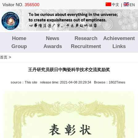
Visitor NO.
356500
中文
|
EN
Home
News
Research
Achievement
Group
Awards
Recruitment
Links
>
首页
王丹研究员获日中陶瓷科学技术交流奖励奖
source：This site release time: 2021-04-08 20:29:34 Browse：1802Times