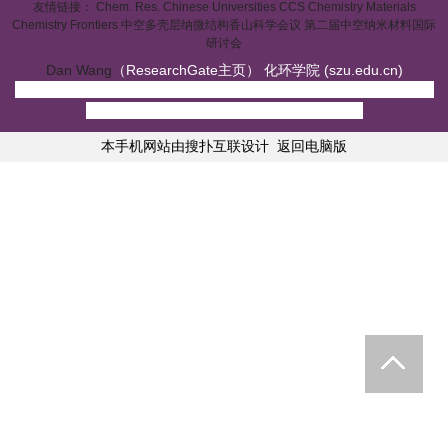
友情链接：
Chem. Res. Chinese Universities
CCS Chemistry
Materials
Chemistry Frontiers
中空多壳层纳微结构香山科学会议
第二届中空纳米材料国际
研讨会
Dan Wang
（ResearchGate主页） 化环学院 (szu.edu.cn)
地址：深圳市南山区学苑大道1066号深圳大学丽湖校区B1楼
414 邮编：518071 电话：0755-26536141
本手机网站由搜扑互联设计
返回电脑版