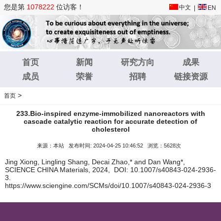
您是第
1078222
位访客！
中文
|
EN
首页
新闻
研究方向
成果
成员
荣誉
招聘
链接资源
>
首页
233.Bio-inspired enzyme-immobilized nanoreactors with
cascade catalytic reaction for accurate detection of
cholesterol
来源：本站 发布时间: 2024-04-25 10:46:52 浏览：5628次
Jing Xiong, Lingling Shang, Decai Zhao,* and Dan Wang*,
SCIENCE CHINA Materials, 2024, DOI: 10.1007/s40843-024-2936-
3.
https://www.sciengine.com/SCMs/doi/10.1007/s40843-024-2936-3